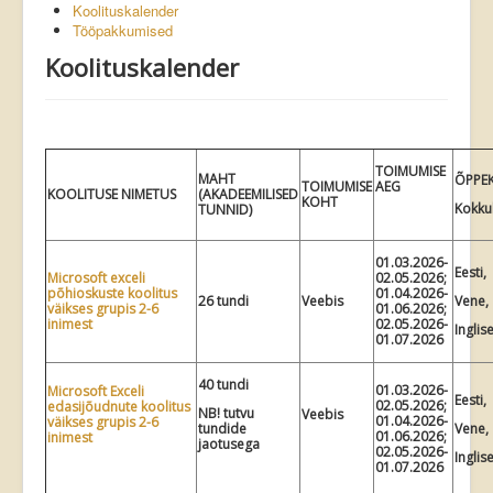
Koolituskalender
Tööpakkumised
Koolituskalender
TOIMUMISE
MAHT
ÕPPE
TOIMUMISE
AEG
KOOLITUSE NIMETUS
(AKADEEMILISED
KOHT
Kokku
TUNNID)
01.03.2026-
Eesti,
Microsoft exceli
02.05.2026;
põhioskuste koolitus
01.04.2026-
26 tundi
Veebis
Vene,
väikses grupis 2-6
01.06.2026;
inimest
02.05.2026-
Inglis
01.07.2026
40 tundi
01.03.2026-
Microsoft Exceli
Eesti,
02.05.2026;
edasijõudnute koolitus
NB! tutvu
Veebis
01.04.2026-
väikses grupis 2-6
tundide
Vene,
01.06.2026;
inimest
jaotusega
02.05.2026-
Inglis
01.07.2026