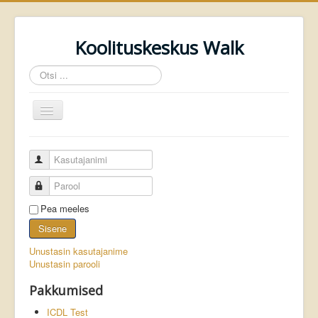
Koolituskeskus Walk
Otsi
...
Näita/Peida
menüüd
Kasutajanimi
Parool
Esileht
Pea meeles
Sisene
Ajalehe WALK arhiiv
Unustasin kasutajanime
Unustasin parooli
Pakkumised
ICDL Test