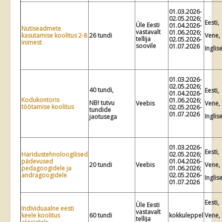
01.03.2026-
02.05.2026;
Eesti,
Üle Eesti
01.04.2026-
Nutiseadmete
vastavalt
01.06.2026;
kasutamise koolitus 2-8
26 tundi
Vene,
tellija
02.05.2026-
inimest
soovile
01.07.2026
Inglis
01.03.2026-
02.05.2026;
40 tundi,
Eesti,
01.04.2026-
Kodukontoris
01.06.2026;
NB! tutvu
Veebis
Vene,
töötamise koolitus
02.05.2026-
tundide
01.07.2026
Inglis
jaotusega
01.03.2026-
Eesti,
Haridustehnoloogilised
02.05.2026;
pädevused
01.04.2026-
20 tundi
Veebis
Vene,
pedagoogidele ja
01.06.2026;
andragoogidele
02.05.2026-
Inglis
01.07.2026
Eesti,
Üle Eesti
Individuaalne eesti
vastavalt
keele koolitus
60 tundi
kokkuleppel
Vene,
tellija