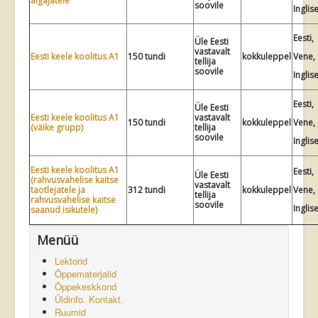
algajatele
soovile
Inglis
Eesti,
Üle Eesti
vastavalt
Eesti keele koolitus A1
150 tundi
kokkuleppel
Vene,
tellija
soovile
Inglis
Eesti,
Üle Eesti
Eesti keele koolitus A1
vastavalt
150 tundi
kokkuleppel
Vene,
(väike grupp)
tellija
soovile
Inglis
Eesti keele koolitus A1
Eesti,
Üle Eesti
(rahvusvahelise kaitse
vastavalt
taotlejatele ja
312 tundi
kokkuleppel
Vene,
tellija
rahvusvahelise kaitse
soovile
Inglis
saanud isikutele)
Menüü
Lektorid
Õppematerjalid
Õppekeskkond
Üldinfo. Kontakt.
Ruumid