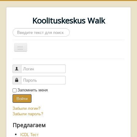
Koolituskeskus Walk
Искать...
Включить/
выключить
навигацию
Логин
Пароль
Главная
Запомнить меня
Войти
Архив газеты WALK
Забыли логин?
Забыли пароль?
Предлагаем
ICDL Тест